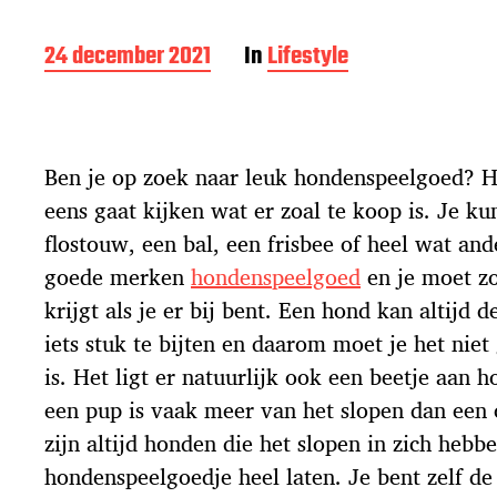
B
24 december 2021
In
Lifestyle
e
r
i
c
Ben je op zoek naar leuk hondenspeelgoed? He
h
t
eens gaat kijken wat er zoal te koop is. Je k
d
flostouw, een bal, een frisbee of heel wat and
a
t
goede merken
hondenspeelgoed
en je moet zo
u
krijgt als je er bij bent. Een hond kan altijd
m
iets stuk te bijten en daarom moet je het niet 
is. Het ligt er natuurlijk ook een beetje aan h
een pup is vaak meer van het slopen dan een
zijn altijd honden die het slopen in zich hebb
hondenspeelgoedje heel laten. Je bent zelf de