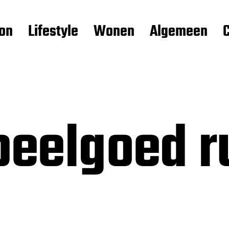
on
Lifestyle
Wonen
Algemeen
eelgoed r