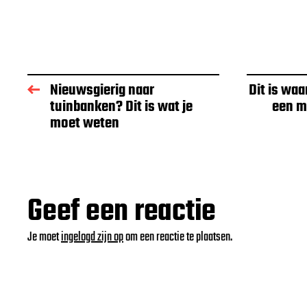
Nieuwsgierig naar
Dit is wa
tuinbanken? Dit is wat je
een m
moet weten
Geef een reactie
Je moet
ingelogd zijn op
om een reactie te plaatsen.