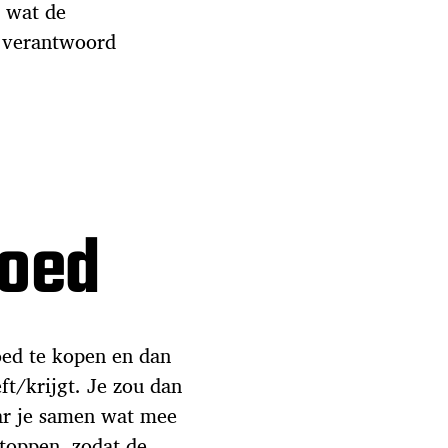
n wat de
n verantwoord
oed
oed te kopen en dan
ft/krijgt. Je zou dan
ar je samen wat mee
stoppen, zodat de