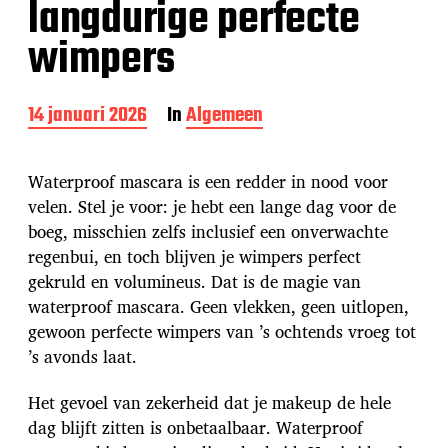
langdurige perfecte
wimpers
B
14 januari 2026
In
Algemeen
e
r
i
Waterproof mascara is een redder in nood voor
c
velen. Stel je voor: je hebt een lange dag voor de
h
boeg, misschien zelfs inclusief een onverwachte
t
d
regenbui, en toch blijven je wimpers perfect
a
gekruld en volumineus. Dat is de magie van
t
waterproof mascara. Geen vlekken, geen uitlopen,
u
gewoon perfecte wimpers van ’s ochtends vroeg tot
m
’s avonds laat.
Het gevoel van zekerheid dat je makeup de hele
dag blijft zitten is onbetaalbaar. Waterproof