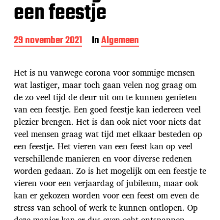
een feestje
B
29 november 2021
In
Algemeen
e
r
i
Het is nu vanwege corona voor sommige mensen
c
wat lastiger, maar toch gaan velen nog graag om
h
de zo veel tijd de deur uit om te kunnen genieten
t
d
van een feestje. Een goed feestje kan iedereen veel
a
plezier brengen. Het is dan ook niet voor niets dat
t
veel mensen graag wat tijd met elkaar besteden op
u
een feestje. Het vieren van een feest kan op veel
m
verschillende manieren en voor diverse redenen
worden gedaan. Zo is het mogelijk om een feestje te
vieren voor een verjaardag of jubileum, maar ook
kan er gekozen worden voor een feest om even de
stress van school of werk te kunnen ontlopen. Op
deze manier kan er dus even echt ontspannen